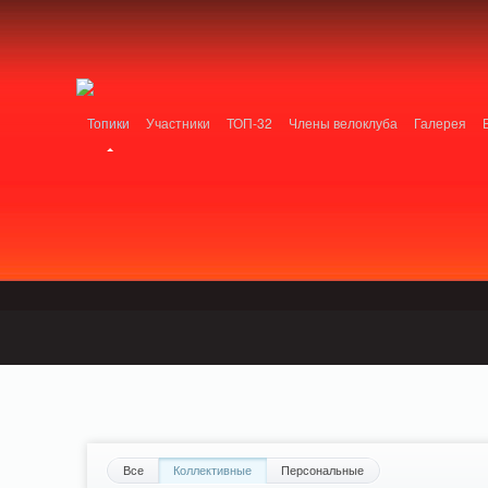
Notice: MemcachePool::get(): Server localhost (tcp 11211, udp 0) failed with: Conn
/home/n/nzestk3a/32spokes.ru/public_html/engine/lib/external/DklabCache/Zend/
PluginReview_ModuleReview::AddTopic() should be compatible with ModuleTopic:
/home/n/nzestk3a/32spokes.ru/public_html/plugins/review/classes/modules/review/
Топики
Участники
ТОП-32
Члены велоклуба
Галерея
Вопрос-ответ
Байки
События
Партнеры
Все
Коллективные
Персональные