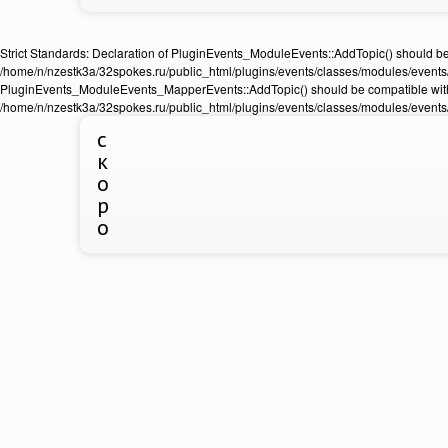
Strict Standards: Declaration of PluginEvents_ModuleEvents::AddTopic() should b
/home/n/nzestk3a/32spokes.ru/public_html/plugins/events/classes/modules/events/Ev
PluginEvents_ModuleEvents_MapperEvents::AddTopic() should be compatible wit
/home/n/nzestk3a/32spokes.ru/public_html/plugins/events/classes/modules/events
с
к
о
р
о