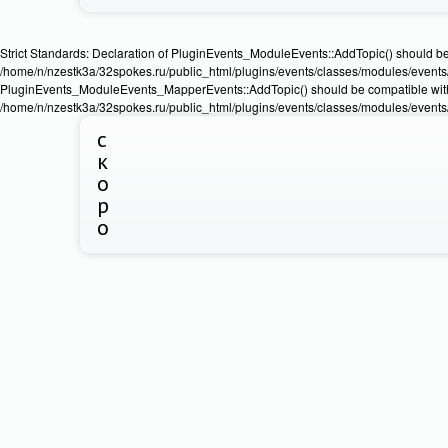
Strict Standards: Declaration of PluginEvents_ModuleEvents::AddTopic() should b
/home/n/nzestk3a/32spokes.ru/public_html/plugins/events/classes/modules/events/Ev
PluginEvents_ModuleEvents_MapperEvents::AddTopic() should be compatible wit
/home/n/nzestk3a/32spokes.ru/public_html/plugins/events/classes/modules/events
с
к
о
р
о