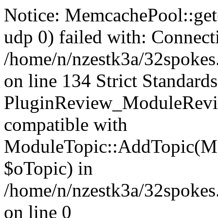
Notice: MemcachePool::get()
udp 0) failed with: Connect
/home/n/nzestk3a/32spokes
on line 134 Strict Standards
PluginReview_ModuleRevie
compatible with
ModuleTopic::AddTopic(Mo
$oTopic) in
/home/n/nzestk3a/32spokes.
on line 0