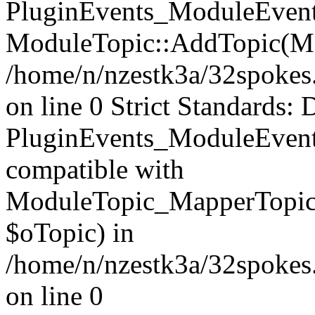
PluginEvents_ModuleEvents
ModuleTopic::AddTopic(Mo
/home/n/nzestk3a/32spokes.
on line 0 Strict Standards: 
PluginEvents_ModuleEvent
compatible with
ModuleTopic_MapperTopic
$oTopic) in
/home/n/nzestk3a/32spokes.
on line 0