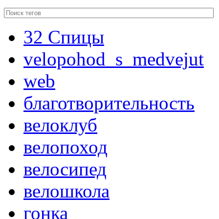
32 Спицы
velopohod_s_medvejut
web
благотворительность
велоклуб
велопоход
велосипед
велошкола
гонка