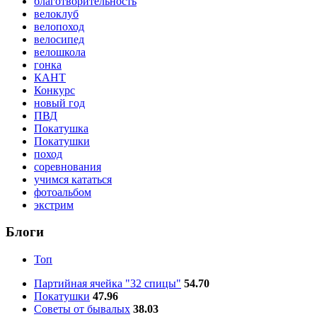
благотворительность
велоклуб
велопоход
велосипед
велошкола
гонка
КАНТ
Конкурс
новый год
ПВД
Покатушка
Покатушки
поход
соревнования
учимся кататься
фотоальбом
экстрим
Блоги
Топ
Партийная ячейка "32 спицы"
54.70
Покатушки
47.96
Советы от бывалых
38.03