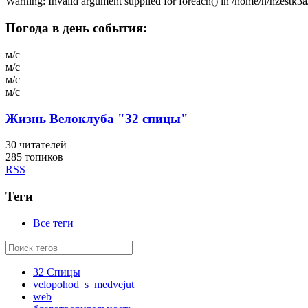
Warning: Invalid argument supplied for foreach() in /home/n/nzestk3a
Погода в день события:
м/с
м/с
м/с
м/с
Жизнь Велоклуба "32 спицы"
30
читателей
285 топиков
RSS
Теги
Все теги
32 Спицы
velopohod_s_medvejut
web