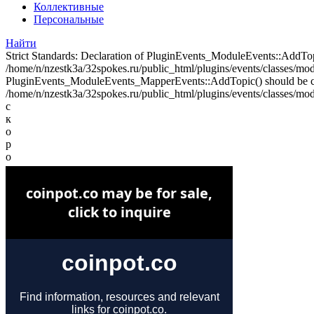
Коллективные
Персональные
Найти
Strict Standards: Declaration of PluginEvents_ModuleEvents::AddT
/home/n/nzestk3a/32spokes.ru/public_html/plugins/events/classes/modul
PluginEvents_ModuleEvents_MapperEvents::AddTopic() should be 
/home/n/nzestk3a/32spokes.ru/public_html/plugins/events/classes/mod
с
к
о
р
о