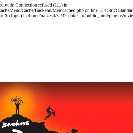
ed with: Connection refused (111) in
abCache/Zend/Cache/Backend/Memcached.php on line 134 Strict Stand
$oTopic) in /home/n/nzestk3a/32spokes.ru/public_html/plugins/review