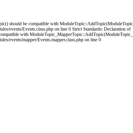
opic() should be compatible with ModuleTopic::AddTopic(ModuleTopic
es/events/Events.class.php on line 0 Strict Standards: Declaration of
compatible with ModuleTopic_MapperTopic::AddTopic(ModuleTopic_E
ules/events/mapper/Events.mapper.class.php on line 0