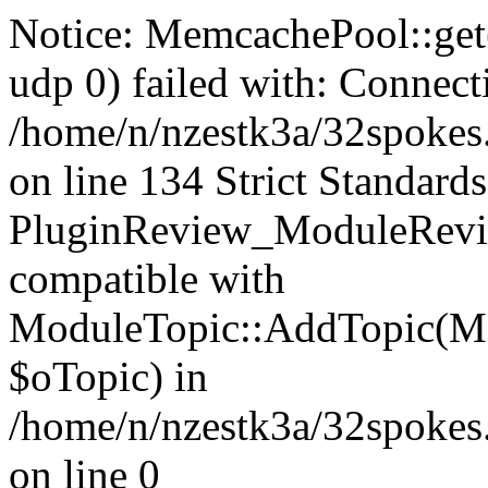
Notice: MemcachePool::get()
udp 0) failed with: Connect
/home/n/nzestk3a/32spokes
on line 134 Strict Standards
PluginReview_ModuleRevie
compatible with
ModuleTopic::AddTopic(Mo
$oTopic) in
/home/n/nzestk3a/32spokes.
on line 0