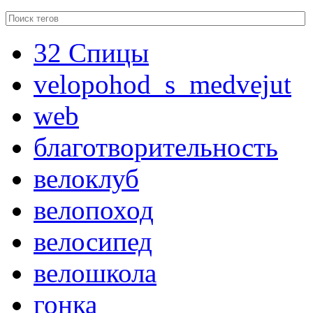
32 Спицы
velopohod_s_medvejut
web
благотворительность
велоклуб
велопоход
велосипед
велошкола
гонка