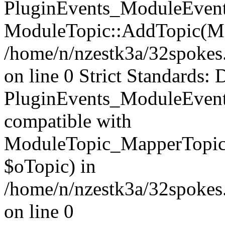
PluginEvents_ModuleEvents
ModuleTopic::AddTopic(Mo
/home/n/nzestk3a/32spokes.
on line 0 Strict Standards: 
PluginEvents_ModuleEvent
compatible with
ModuleTopic_MapperTopic
$oTopic) in
/home/n/nzestk3a/32spokes.
on line 0