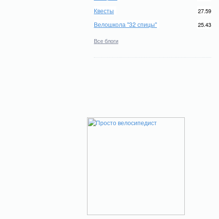
Квесты
27.59
Велошкола "32 спицы"
25.43
Все блоги