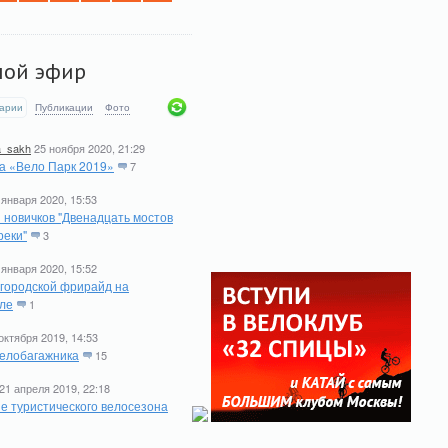
мой эфир
арии
Публикации
Фото
a_sakh
25 ноября 2020, 21:29
а «Вело Парк 2019»
7
 января 2020, 15:53
 новичков "Двенадцать мостов
реки"
3
 января 2020, 15:52
 городской фрирайд на
ле
1
октября 2019, 14:53
елобагажника
15
21 апреля 2019, 22:18
е туристического велосезона
1