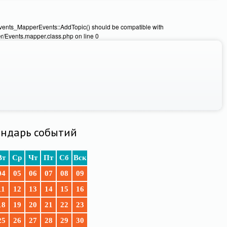
Events_MapperEvents::AddTopic() should be compatible with
/Events.mapper.class.php on line 0
ндарь событий
Вт
Ср
Чт
Пт
Сб
Вск
04
05
06
07
08
09
11
12
13
14
15
16
18
19
20
21
22
23
25
26
27
28
29
30