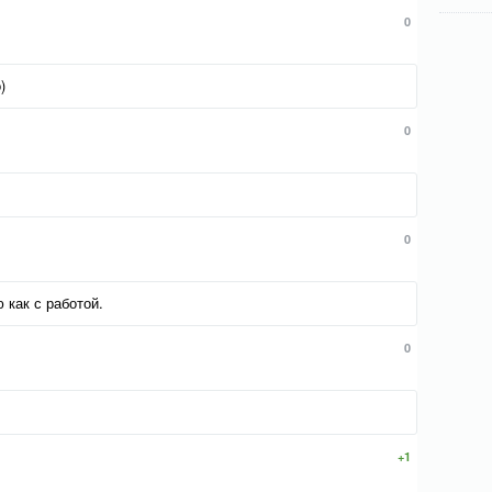
0
)
0
0
 как с работой.
0
+1