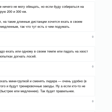
е ничего не могу обещать, но если буду собираться на
рую 200 и 300 км.
, на такие длинные дистанции хочется ехать в своем
я медленным, так что тут есть о чем подумать.
0
адо ехать или одному в своем темпе или падать на хвост
 попытках догнать лосей.
0
ехать мини-групкой и сменять лидера — очень удобно (в
того и будут тренировочные заезды. Ну а если кто-то не
быстрее или медленнее). Так будет правильнее.
0