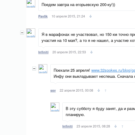
Поедем завтра на егорьевскую 200-ку!))
10 апреля 2015, 21:24
Pavlik
Я в марафонах не участвовал, но 150 км точно п
участия на 10 мая?, а то я не нашел, а участие хо
20 апреля 2015, 22:53
Infiniti
Поехали 25 апреля!
www.32spokes.ru/blog/g
Инфу они выкладывают неспеша. Сначала о
22 апреля 2015, 00:08
↑
ssv
В эту субботу я буду занят, да и ра
планирую.
23 апреля 2015, 08:28
↑
Infiniti