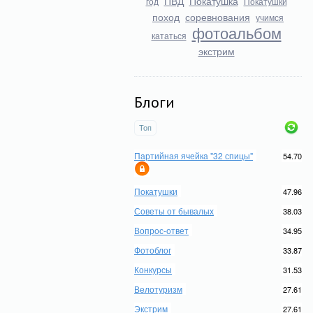
ПВД
Покатушка
год
Покатушки
поход
соревнования
учимся
фотоальбом
кататься
экстрим
Блоги
Топ
Партийная ячейка "32 спицы"
54.70
Покатушки
47.96
Советы от бывалых
38.03
Вопрос-ответ
34.95
Фотоблог
33.87
Конкурсы
31.53
Велотуризм
27.61
Экстрим
27.61