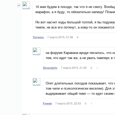
10 мая будем в походе, так что я не смогу. Вообщ
марафон, а я буду, то обязательно напишу! Плани
Но вот насчет езды большой толпой, я бы подумал
темпе, не все его потянут, а кому-то он покажетс
7 марта 2015, 01:08
Tongeru
на форуме Каравана вроде писалось, что н
тем, кто идет так же, а не рвать памперс в
7 марта 2015, 21:29
↑
Singularity
Опят длительных походов показывает, что 
том чиле и психологически веселее). Для э
выдерживает общий темп — то едет своим (
7 марта 2015, 22:03
↑
Freeek