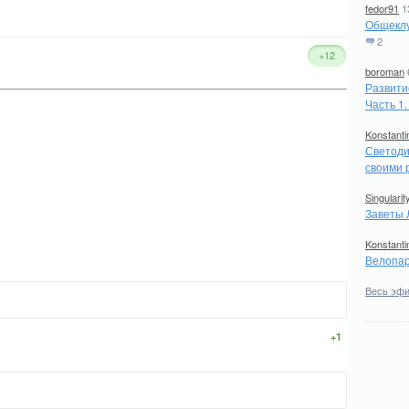
fedor91
1
Общеклу
2
+12
boroman
Развити
Часть 1
Konstanti
Светоди
своими 
Singularit
Заветы 
Konstanti
Велопар
Весь эф
+1