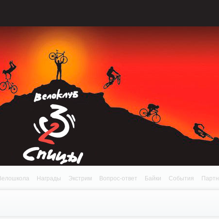
onnection refused (111) in /home/n/nzestk3a/32spokes.ru/public_html/engine/lib/e
patible with ModuleTopic::AddTopic(ModuleTopic_EntityTopic $oTopic) in
Review.class.php on line 0
Велошкола
Награды
Экстрим
Вопрос-ответ
Байки
События
Парт