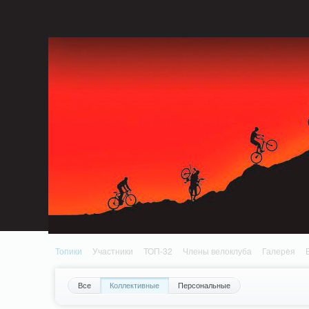
Notice: MemcachePool::get(): Server localhost (tcp 11211, udp 0) failed with: C
Standards: Declaration of PluginReview_ModuleReview::AddTopic() should be com
/home/n/nzestk3a/32spokes.ru/public_html/plugins/review/classes/modules/review/
Топики
Участники
ТОП-32
Члены велоклуба
Галерея
Все
Коллективные
Персональные