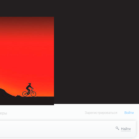
xternal/DklabCache/Zend/Cache/Backend/Memcached.php on line 134 Strict
Зарегистрироваться
Войти
неры
Найти