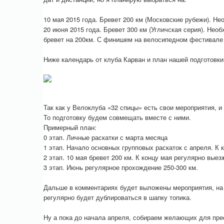
10 мая 2015 года. Бревет 200 км (Московские рубежи). Не
20 июня 2015 года. Бревет 300 км (Угличская серия). Необ
бревет на 200км. С финишем на велосипедном фестивале 
Ниже календарь от клуба Карван и план нашей подготовки
Так как у Велоклуба «32 спицы» есть свои мероприятия, и
То подготовку будем совмещать вместе с ними.
Примерный план:
0 этап. Личные раскатки с марта месяца
1 этап. Начало основных групповых раскаток с апреля. К 
2 этап. 10 мая бревет 200 км. К концу мая регулярно выез
3 этап. Июнь регулярное прохождение 250-300 км.
Дальше в комментариях будет выложены мероприятия, на
регулярно будет дублироваться в шапку топика.
Ну а пока до начала апреля, собираем желающих для пре