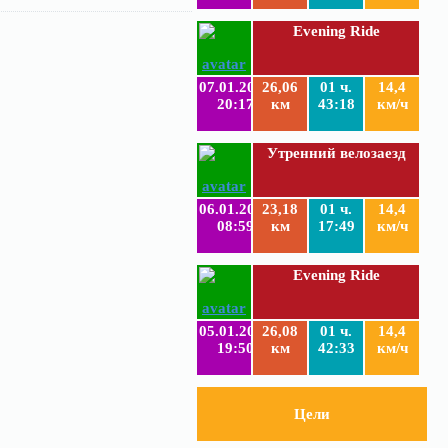
Evening Ride
07.01.2019
26,06
01 ч.
14,4
20:17
км
43:18
км/ч
Утренний велозаезд
06.01.2019
23,18
01 ч.
14,4
08:59
км
17:49
км/ч
Evening Ride
05.01.2019
26,08
01 ч.
14,4
19:50
км
42:33
км/ч
Цели