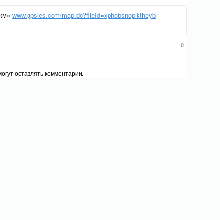
 км»
www.gpsies.com/map.do?fileId=xphobsnoplktheyb
0
огут оставлять комментарии.