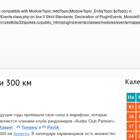
e compatible with ModuleTopic::AddTopic(ModuleTopic_EntityTopic $oTopic) in
Events.class.php on line 0 Strict Standards: Declaration of PluginEvents_Module
/nzestk3a/32spokes.ru/public_html/plugins/events/classes/modules/events/mapper
и 300 км
Кале
Пн
03
ыдущие годы пробовали свои силы в марафоах, которые
10
являются членами клуба рандоннеров «Audax Club Parisien».
17
Kasper
,
Tongeru
и
Pavlik
.
 300 км
бреветы
. В календаре караванщиков есть множество
24