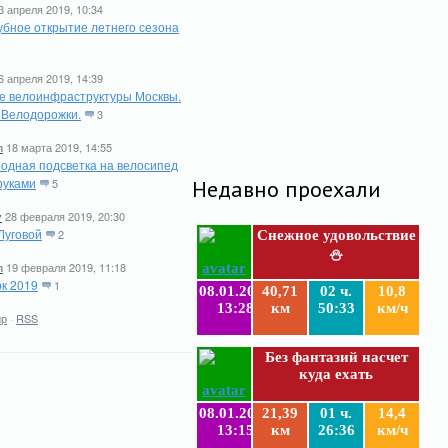
3 апреля 2019, 10:34
бное открытие летнего сезона
6 апреля 2019, 14:39
е велоинфраструктуры Москвы.
. Велодорожки.
3
n
18 марта 2019, 14:55
одная подсветка на велосипед
руками
5
Недавно проехали
y
28 февраля 2019, 20:30
Луговой
2
Снежное удовольствие
⛄
n
19 февраля 2019, 11:18
к 2019
1
08.01.2019
40,71
02 ч.
10,8
13:28
км
50:33
км/ч
ир
·
RSS
Без фантазий насчет
куда ехать
08.01.2019
21,39
01 ч.
14,4
13:15
км
26:36
км/ч