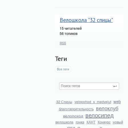
Велошкола "32 спицы"
15
читателей
56 топиков
RSS
Теги
Все теги
web
32 Спицы
velopohod_s_medvejut
велоклуб
благотворительность
велосипед
велопоход
велошкола
гонка
КАНТ
Конкурс
новый