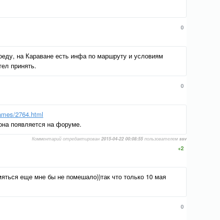
0
роеду, на Караване есть инфа по маршруту и условиям
тел принять.
0
ames/2764.html
на появляется на форуме.
Комментарий отредактирован
2015-04-22 00:08:55
пользователем
ssv
+2
змяться еще мне бы не помешало))так что только 10 мая
0