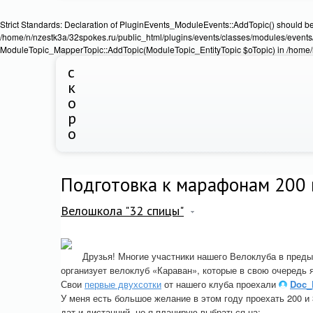
Strict Standards: Declaration of PluginEvents_ModuleEvents::AddTopic() should b
/home/n/nzestk3a/32spokes.ru/public_html/plugins/events/classes/modules/events/
ModuleTopic_MapperTopic::AddTopic(ModuleTopic_EntityTopic $oTopic) in /home/n
с
к
о
р
о
Подготовка к марафонам 200 
Велошкола "32 спицы"
Друзья! Многие участники нашего Велоклуба в пред
организует велоклуб «Караван», которые в свою очередь 
Свои
первые двухсотки
от нашего клуба проехали
Doc_
У меня есть большое желание в этом году проехать 200 и
дат и дистанций, но я планирую выбраться на: