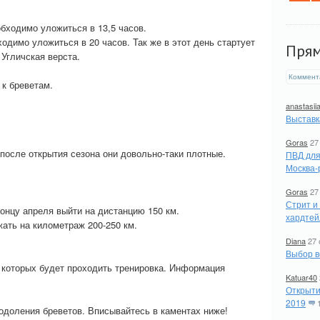
обходимо уложиться в 13,5 часов.
ходимо уложиться в 20 часов. Так же в этот день стартует
Пря
Угличская верста.
Коммент
 к бреветам.
anastasii
Выставк
Goras
27
 после открытия сезона они довольно-таки плотные.
ПВД для
Москва-
Goras
27
Стрит и
концу апреля выйти на дистанцию 150 км.
хардтей
жать на километраж 200-250 км.
Diana
27 
Выбор в
 которых будет проходить тренировка. Информация
Katuar40
Открыти
2019
одоления бреветов. Вписывайтесь в каментах ниже!