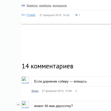
Бреветы
,
марфоны
,
велошкола
Freeek
27 февраля 2015, 14:24
1
14
комментариев
Если дорожник соберу — впишусь.
27 февраля 2015, 14:38
2ham
может 30 мая двухсотку?