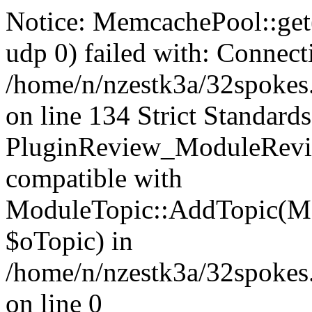
Notice: MemcachePool::get()
udp 0) failed with: Connect
/home/n/nzestk3a/32spokes
on line 134 Strict Standards
PluginReview_ModuleRevie
compatible with
ModuleTopic::AddTopic(Mo
$oTopic) in
/home/n/nzestk3a/32spokes.
on line 0