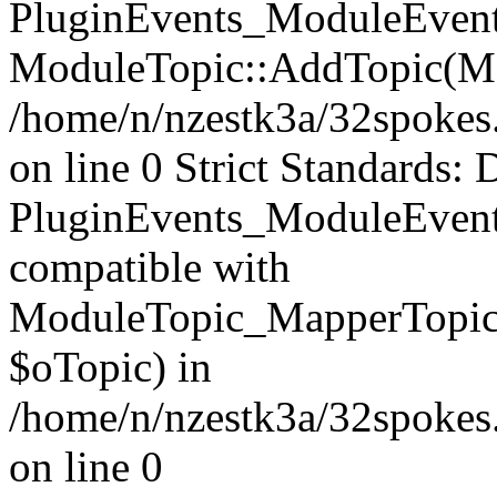
PluginEvents_ModuleEvents
ModuleTopic::AddTopic(Mo
/home/n/nzestk3a/32spokes.
on line 0 Strict Standards: 
PluginEvents_ModuleEvent
compatible with
ModuleTopic_MapperTopic
$oTopic) in
/home/n/nzestk3a/32spokes.
on line 0