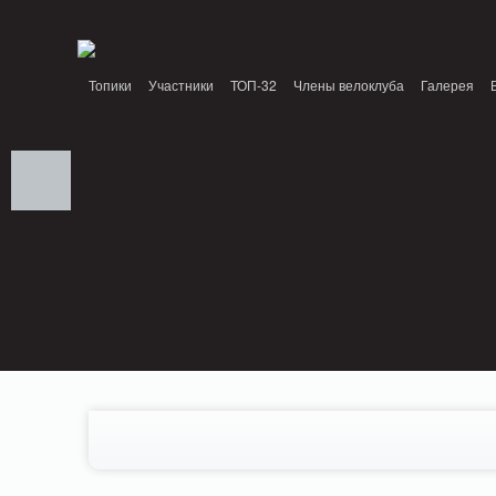
Notice: MemcachePool::get(): Server localhost (tcp 11211, udp 0) failed with: Conn
/home/n/nzestk3a/32spokes.ru/public_html/engine/lib/external/DklabCache/Zen
Топики
Участники
ТОП-32
Члены велоклуба
Галерея
Вопрос-ответ
Байки
События
Партнеры