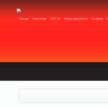
Notice: MemcachePool::get(): Server localhost (tcp 11211, udp 0) failed with: Conn
/home/n/nzestk3a/32spokes.ru/public_html/engine/lib/external/DklabCache/Zen
Топики
Участники
ТОП-32
Члены велоклуба
Галерея
Вопрос-ответ
Байки
События
Партнеры