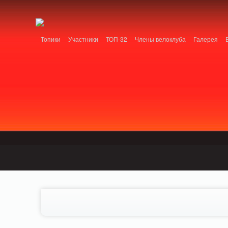
Notice: MemcachePool::get(): Server localhost (tcp 11211, udp 0) failed with: Conn
/home/n/nzestk3a/32spokes.ru/public_html/engine/lib/external/DklabCache/Zen
Топики
Участники
ТОП-32
Члены велоклуба
Галерея
Вопрос-ответ
Байки
События
Партнеры